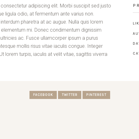
consectetur adipiscing elit. Morbi suscipit sed justo
P
e ligula odio, at fermentum ante varius non.
interdum pharetra at ac augue. Nulla quis lorem
LI
nec elementum mi. Donec condimentum dignissim
AU
or ultricies ac. Fusce ullamcorper ipsum a purus
DA
tesque mollis risus vitae iaculis congue. Integer
lorem turpis, iaculis at velit vitae, sagittis viverra
CA
FACEBOOK
TWITTER
PINTEREST