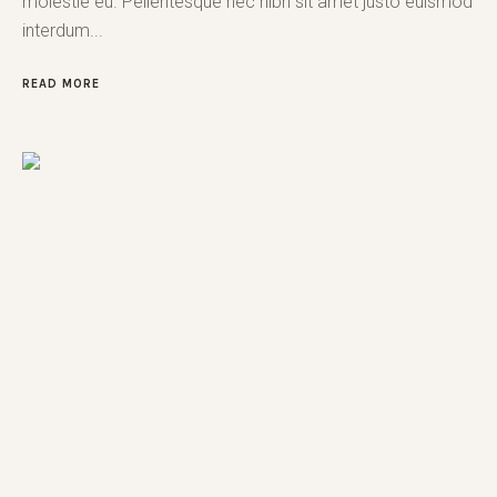
molestie eu. Pellentesque nec nibh sit amet justo euismod
interdum...
READ MORE