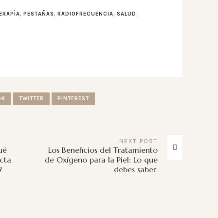
,
,
,
,
ERAPÌA
PESTAÑAS
RADIOFRECUENCIA
SALUD
OK
TWITTER
PINTEREST
NEXT
POST
ué
Los Beneficios del Tratamiento
cta
de Oxígeno para la Piel: Lo que
?
debes saber.