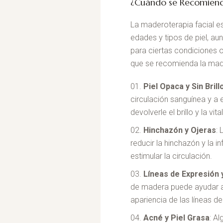
¿Cuándo se Recomienda
La maderoterapia facial e
edades y tipos de piel, a
para ciertas condiciones 
que se recomienda la made
Piel Opaca y Sin Brill
circulación sanguínea y a 
devolverle el brillo y la vi
Hinchazón y Ojeras
:
reducir la hinchazón y la i
estimular la circulación.
Líneas de Expresión 
de madera puede ayudar a r
apariencia de las líneas d
Acné y Piel Grasa
: A