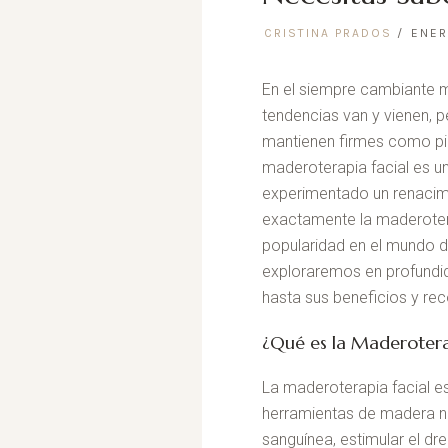
CRISTINA PRADOS
ENER
En el siempre cambiante mu
tendencias van y vienen, p
mantienen firmes como pila
maderoterapia facial es u
experimentado un renacim
exactamente la maderotera
popularidad en el mundo de
exploraremos en profundid
hasta sus beneficios y r
¿Qué es la Maderotera
La maderoterapia facial es
herramientas de madera na
sanguínea, estimular el dr