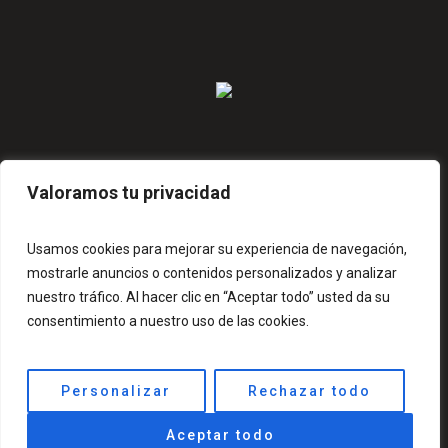
JAVIER DE MIGUEL 38 (VALLECAS), MADRID
Valoramos tu privacidad
INFO@AZELLEB.ES
646 18 13 76
Usamos cookies para mejorar su experiencia de navegación,
mostrarle anuncios o contenidos personalizados y analizar
nuestro tráfico. Al hacer clic en “Aceptar todo” usted da su
consentimiento a nuestro uso de las cookies.
Personalizar
Rechazar todo
Aceptar todo
Sitio web hecho por VidaAudiovisual - 2023 ©